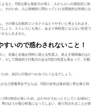
によると、O型は最も免疫力が強く、人から人への感染症に強
た。そのため、人に積極的に関わっていける開放的な性格にな
も、その後も比較的コンタクトはとりやすいと考えられます。
でしょう。ストレスにも強く、あまり神経質にならない性質で
いかもしれません。
やすいので惑わされないこと！
言い、右脳と左脳を同時に使える性質上、絶えず感情脳がはた
す。そして開放的で行動力のあるO型の性質も相まって、行動
いため、余計に行動がつかみづらくなるでしょう。
たかな小悪魔系女子ならば、O型の女性は無自覚に男を振り回
ンパ球の割合が多いため、おだやかでおっとりしている傾向に
、男のほうが疑心暗鬼になってしまい、振り回されることが多