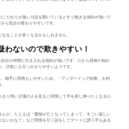
のこだわりが強い力説を聞いているとすぐ飽きる傾向が強いで
おさら気分が変わりやすいです。
になることが多くなるかもしれません。
疑わないので欺きやすい！
に自分の仲間に引き入れる傾向が強いです。だから得体の知れ
か、詐欺にも引っかかりやすいようです。
に、相手に同情もしやすいため、「アンダードッグ効果」を利
う。
つまり弱い立場の人を見ると同情して手を差し伸べたくなる心
せんが、たとえば「愛猫が亡くなってしまって、すごい寂しい
れないかな？」など同情を引く話をしてデートに誘う手もある