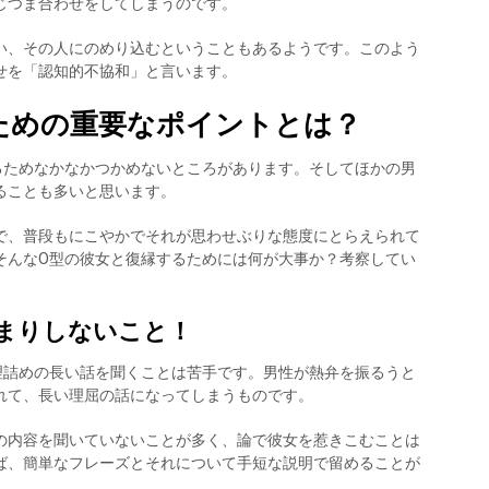
じつま合わせをしてしまうのです。
い、その人にのめり込むということもあるようです。このよう
せを「認知的不協和」と言います。
ための重要なポイントとは？
るためなかなかつかめないところがあります。そしてほかの男
ることも多いと思います。
で、普段もにこやかでそれが思わせぶりな態度にとらえられて
そんなO型の彼女と復縁するためには何が大事か？考察してい
まりしないこと！
理詰めの長い話を聞くことは苦手です。男性が熱弁を振るうと
れて、長い理屈の話になってしまうものです。
の内容を聞いていないことが多く、論で彼女を惹きこむことは
ば、簡単なフレーズとそれについて手短な説明で留めることが