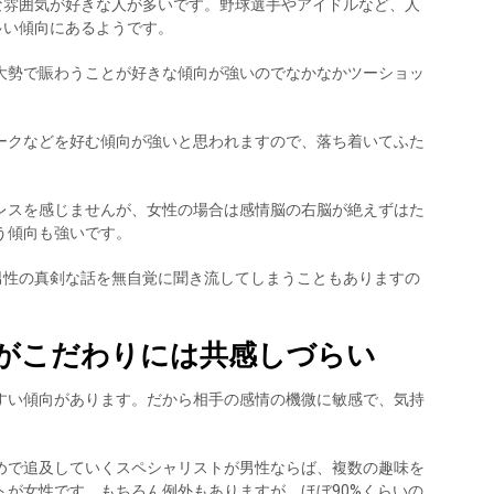
な雰囲気が好きな人が多いです。野球選手やアイドルなど、人
多い傾向にあるようです。
大勢で賑わうことが好きな傾向が強いのでなかなかツーショッ
ークなどを好む傾向が強いと思われますので、落ち着いてふた
。
レスを感じませんが、女性の場合は感情脳の右脳が絶えずはた
う傾向も強いです。
男性の真剣な話を無自覚に聞き流してしまうこともありますの
がこだわりには共感しづらい
すい傾向があります。だから相手の感情の機微に敏感で、気持
めで追及していくスペシャリストが男性ならば、複数の趣味を
トが女性です。もちろん例外もありますが、ほぼ90%くらいの