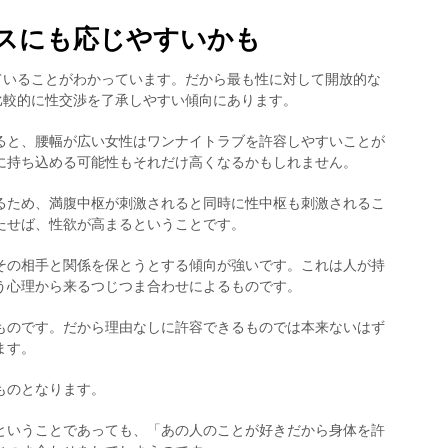
スにも応じやすいかも
ていることがわかっています。だから最も性に対して開放的な
比較的に性交渉を了承しやすい傾向にあります。
ると、腰幅が広い女性はワンナイトラブを許容しやすいことが
に持ち込める可能性もそれだけ高くなるかもしれません。
るため、満腹中枢が刺激されると同時に性中枢も刺激されるこ
たせば、性欲が高まるということです。
その相手と関係を保とうとする傾向が強いです。これは人が持
う心理から来るつじつま合わせによるものです。
ものです。だから理由なしに許容できるものでは本来ないはず
ます。
ものとなります。
ということであっても、「あの人のことが好きだから身体を許