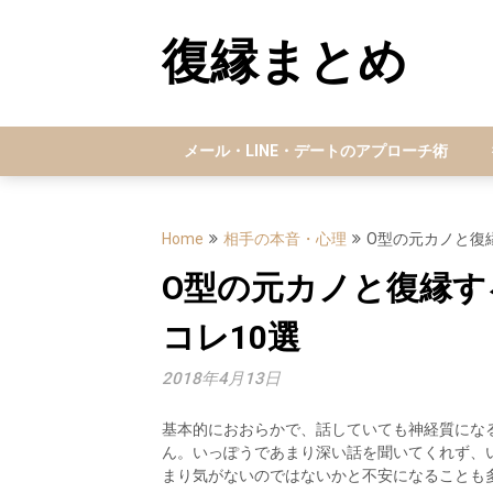
Skip
to
復縁まとめ
content
メール・LINE・デートのアプローチ術
Home
相手の本音・心理
O型の元カノと復
O型の元カノと復縁
コレ10選
2018年4月13日
基本的におおらかで、話していても神経質にな
ん。いっぽうであまり深い話を聞いてくれず、
まり気がないのではないかと不安になることも