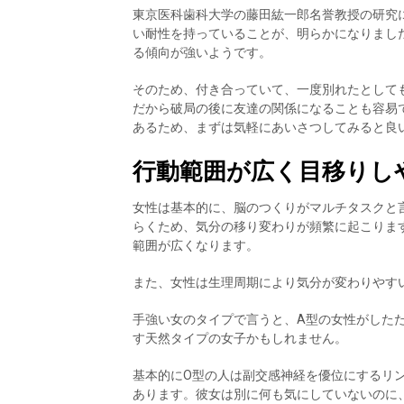
東京医科歯科大学の藤田紘一郎名誉教授の研究
い耐性を持っていることが、明らかになりまし
る傾向が強いようです。
そのため、付き合っていて、一度別れたとして
だから破局の後に友達の関係になることも容易
あるため、まずは気軽にあいさつしてみると良
行動範囲が広く目移りし
女性は基本的に、脳のつくりがマルチタスクと
らくため、気分の移り変わりが頻繁に起こりま
範囲が広くなります。
また、女性は生理周期により気分が変わりやす
手強い女のタイプで言うと、A型の女性がした
す天然タイプの女子かもしれません。
基本的にO型の人は副交感神経を優位にするリ
あります。彼女は別に何も気にしていないのに