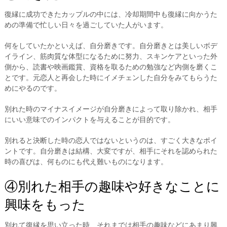
復縁に成功できたカップルの中には、冷却期間中も復縁に向かうた
めの準備で忙しい日々を過ごしていた人がいます。
何をしていたかといえば、自分磨きです。自分磨きとは美しいボデ
イライン、筋肉質な体型になるために努力、スキンケアといった外
側から、読書や映画鑑賞、資格を取るための勉強など内側を磨くこ
とです。元恋人と再会した時にイメチェンした自分をみてもらうた
めにやるのです。
別れた時のマイナスイメージが自分磨きによって取り除かれ、相手
にいい意味でのインパクトを与えることが目的です。
別れると決断した時の恋人ではないというのは、すごく大きなポイ
ントです。自分磨きは結構、大変ですが、相手にそれを認められた
時の喜びは、何ものにも代え難いものになります。
④別れた相手の趣味や好きなことに
興味をもった
別れて復縁を思い立った時、それまでは相手の趣味などにあまり興