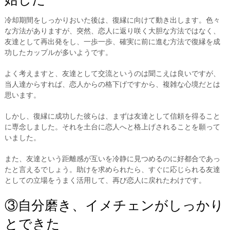
冷却期間をしっかりおいた後は、復縁に向けて動き出します。色々
な方法がありますが、突然、恋人に返り咲く大胆な方法ではなく、
友達として再出発をし、一歩一歩、確実に前に進む方法で復縁を成
功したカップルが多いようです。
よく考えますと、友達として交流というのは聞こえは良いですが、
当人達からすれば、恋人からの格下げですから、複雑な心境だとは
思います。
しかし、復縁に成功した彼らは、まずは友達として信頼を得ること
に専念しました。それを土台に恋人へと格上げされることを願って
いました。
また、友達という距離感が互いを冷静に見つめるのに好都合であっ
たと言えるでしょう。助けを求められたら、すぐに応じられる友達
としての立場をうまく活用して、再び恋人に戻れたわけです。
③自分磨き、イメチェンがしっかり
とできた