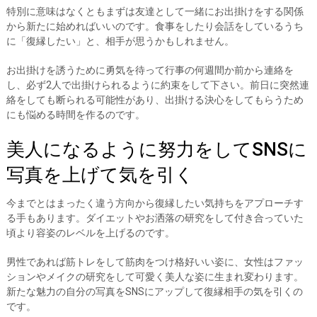
特別に意味はなくともまずは友達として一緒にお出掛けをする関係
から新たに始めればいいのです。食事をしたり会話をしているうち
に「復縁したい」と、相手が思うかもしれません。
お出掛けを誘うために勇気を待って行事の何週間か前から連絡を
し、必ず2人で出掛けられるように約束をして下さい。前日に突然連
絡をしても断られる可能性があり、出掛ける決心をしてもらうため
にも悩める時間を作るのです。
美人になるように努力をしてSNSに
写真を上げて気を引く
今までとはまったく違う方向から復縁したい気持ちをアプローチす
る手もあります。ダイエットやお洒落の研究をして付き合っていた
頃より容姿のレベルを上げるのです。
男性であれば筋トレをして筋肉をつけ格好いい姿に、女性はファッ
ションやメイクの研究をして可愛く美人な姿に生まれ変わります。
新たな魅力の自分の写真をSNSにアップして復縁相手の気を引くの
です。