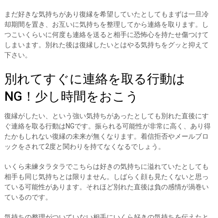
まだ好きな気持ちがあり復縁を希望していたとしてもまずは一旦冷
却期間を置き、お互いに気持ちを整理してから連絡を取ります。し
つこいくらいに何度も連絡を送ると相手に恐怖心を持たせ傷つけて
しまいます。別れた後は復縁したいとはやる気持ちをグッと抑えて
下さい。
別れてすぐに連絡を取る行動は
NG！少し時間をおこう
復縁がしたい、という強い気持ちがあったとしても別れた直後にす
ぐ連絡を取る行動はNGです。振られる可能性が非常に高く、あり得
たかもしれない復縁の未来が無くなります。着信拒否やメールブロ
ックをされて2度と関わりを持てなくなるでしょう。
いくら未練タラタラでこちらは好きの気持ちに溢れていたとしても
相手も同じ気持ちとは限りません。しばらく顔も見たくないと思っ
ている可能性があります。それほど別れた直後は負の感情が渦巻い
ているのです。
気持ちの整理がついていない相手にいくら好きの気持ちを伝えたと