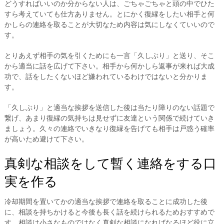
どうすればいいのか分からない人は、ごちゃごちゃと頭の中でひた
すら考えていても仕方ありません。とにかく復縁をしたい相手と何
かしらの連絡を取ることが大切なため内容は気にしなくていいので
す。
とりあえず相手の気を引くためにも一言「久しぶり」と送り、そこ
から適当に話を広げて下さい。相手から何かしら返事が来れば大成
功で、話をしたくないほど嫌われているわけではないと分かりま
す。
「久しぶり」と適当な挨拶を送信した後は当たり障りのない話題で
繋げ、あまり復縁の気持ちは見せずに友達という関係で続けていき
ましょう。久々の連絡でいきなり復縁を告げても相手は戸惑う確率
が高いため避けて下さい。
真剣な相談をして暫く連絡をする口
実を作る
冷却期間を置いてかの適当な挨拶で連絡を取ることに成功した後
に、相談を持ちかけると今後も長く話を続けられるためおすすめで
す。相談は小さなものではなく真剣な相談になればなるほど役に立