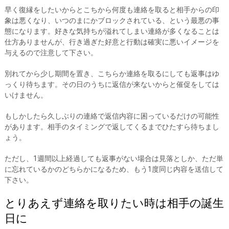
早く復縁をしたいからとこちから何度も連絡を取ると相手からの印
象は悪くなり、いつのまにかブロックされている、という最悪の事
態になります。好きな気持ちが溢れてしまい連絡が多くなることは
仕方ありませんが、行き過ぎた好意と行動は確実に悪いイメージを
与えるので注意して下さい。
別れてから少し期間を置き、こちらか連絡を取るにしても返事はゆ
っくり待ちます。その日のうちに返信が来ないからと催促をしては
いけません。
もしかしたら久しぶりの連絡で返信内容に困っているだけの可能性
があります。相手のタイミングで返してくるまでひたすら待ちまし
ょう。
ただし、1週間以上経過しても返事がない場合は見落としか、ただ単
に忘れているかのどちらかになるため、もう1度同じ内容を送信して
下さい。
とりあえず連絡を取りたい時は相手の誕生
日に