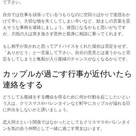
て下さい。
自分では仕事を頑張っているつもりなのに空回りばかりで迷惑をか
けて辛い、大切な物を失くしてしまい辛いなど、励ましの言葉を貰
えそうな事柄を連絡しましょう。迷惑になるかもと思いがちです
が、大抵の人は突き放さず意外と親身に相談に乗ってくれます。
もし相手が良かれと思ってアドバイスをくれた場合は否定をせず、
「ありがとう」と一言返して下さい。自分の意見とは違うからと否
定をしてしまうと亀裂が入り復縁のチャンスがなくなるからです。
カップルが過ごす行事が近付いたら
連絡をする
どうしても復縁をする機会を得るために何か行動を起こしたいとい
う人は、クリスマスやバレンタインなど町中にカップルが溢れる日
に外出をしないかと誘いましょう。
恋人同士という関係ではなかったとしてもクリスマスやバレンタイ
ンを気の合う仲間として一緒に過ごす男女はいます。