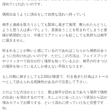
深めていけばいいのです。
偶然出会うように演出をして自然な流れへ持っていく
相手と連絡を取ろうとしても緊張し過ぎて無理、断られたらどうし
ようと思う人は多いでしょう。直接会うことを拒まれてしまうと復
縁が絶望的になり、今後どうアクションを起こしても気持ちは相手
に届きません。
拒まれることが怖いと感じているのであればこちらから偶然出会う
ように仕向ければいいのです。ただしこの方法は、フェイスブック
やツイッターで自分が行く場所を知っている人か、相手の行きつけ
の場所を知っている人しか使えない手段となります。
もし行動に移すとしても2,3回が限度で、行き過ぎた行為はストーカ
ーとして訴えられる危険性があるので注意して下さい。
どのような方法かというと、要は相手が訪れるであろう場所で偶然
の出会いを演出するのです。久しぶりに会ったという状況から話が
弾みカフェでお喋りする、という流れに持っていけると完璧です
ね。