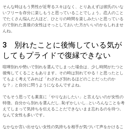
そんな時はもう男性が近寄るスキはなく、とりあえずは彼氏のいな
いフリーを存分に楽しもうと思っていることでしょう。恋人のこと
でたくさん悩んだ人ほど、ひとりの時間を楽しみたいと思っている
ので別れた直後の女性はそっとしておいた方がいいのかもしれませ
んね。
3 別れたことに後悔している気が
してもプライドで復縁できない
喧嘩別れや勢いで別れを選んでしまった場合は、少し時間がたつと
後悔してくることもあります。その時は別れてやる！と思ったとし
てもよく考えてみれば「わざわざ別れるほどのことだったのか
な？」と自分に問うようになるんですよね。
でもそう思っても素直に「やりなおしたい」と言えないのが女性の
特徴。自分から別れを選んだし…恥ずかしいし…といろんなことを考
えてしまって気持ちを伝えることだできないまま忘れるのを待つ。
なんて女性も多いです。
なかなか言い出せない女性の気持ちを相手が気づいて声をかけるこ