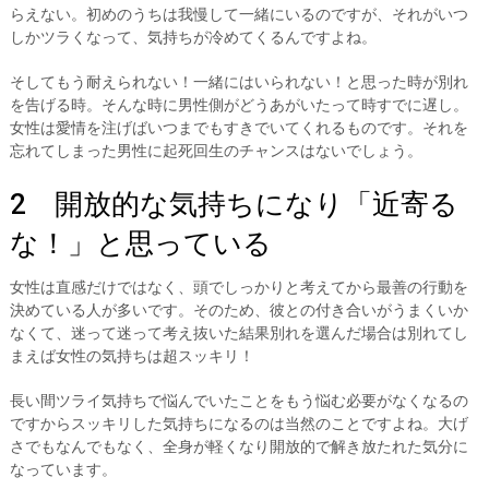
らえない。初めのうちは我慢して一緒にいるのですが、それがいつ
しかツラくなって、気持ちが冷めてくるんですよね。
そしてもう耐えられない！一緒にはいられない！と思った時が別れ
を告げる時。そんな時に男性側がどうあがいたって時すでに遅し。
女性は愛情を注げばいつまでもすきでいてくれるものです。それを
忘れてしまった男性に起死回生のチャンスはないでしょう。
2 開放的な気持ちになり「近寄る
な！」と思っている
女性は直感だけではなく、頭でしっかりと考えてから最善の行動を
決めている人が多いです。そのため、彼との付き合いがうまくいか
なくて、迷って迷って考え抜いた結果別れを選んだ場合は別れてし
まえば女性の気持ちは超スッキリ！
長い間ツライ気持ちで悩んでいたことをもう悩む必要がなくなるの
ですからスッキリした気持ちになるのは当然のことですよね。大げ
さでもなんでもなく、全身が軽くなり開放的で解き放たれた気分に
なっています。