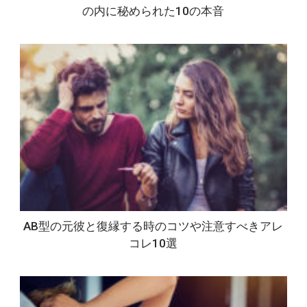
の内に秘められた10の本音
AB型の元彼と復縁する時のコツや注意すべきアレ
コレ10選