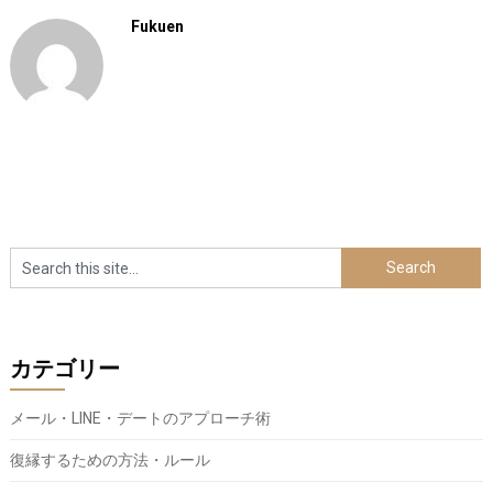
Fukuen
カテゴリー
メール・LINE・デートのアプローチ術
復縁するための方法・ルール