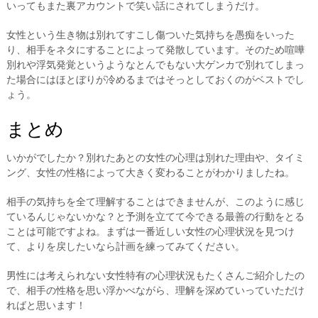
いってもまた裏アカウントで笑い話にされてしまうだけ。
女性という生き物は別れてすこし傷ついた気持ちを愚痴をいった
り、相手をネタにすることによって発散しています。そのため喧嘩
別れや浮気発覚というようなとんでもない大ゲンカで別れてしまっ
た場合にはほとぼりが冷めるまではそっとしておくのがベストでし
ょう。
まとめ
いかがでしたか？別れたあとの女性の心理は別れた理由や、タイミ
ング、女性の性格によって大きく変わることがわかりましたね。
相手の気持ちを全て理解することはできませんが、このように感じ
ているんじゃないかな？と予測を立てて今できる最善の行動をとる
ことは可能ですよね。まずは一番近しい女性の心理状況を見つけ
て、よりを戻したいなら計画を練ってみてください。
男性には考えられない女性特有の心理状況もたくさんご紹介したの
で、相手の性格を思い浮かべながら、理解を深めていっていただけ
ればと思います！