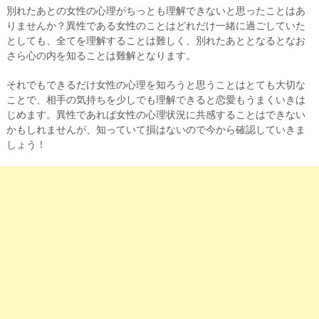
別れたあとの女性の心理がちっとも理解できないと思ったことはあ
りませんか？異性である女性のことはどれだけ一緒に過ごしていた
としても、全てを理解することは難しく、別れたあととなるとなお
さら心の内を知ることは難解となります。
それでもできるだけ女性の心理を知ろうと思うことはとても大切な
ことで、相手の気持ちを少しでも理解できると恋愛もうまくいきは
じめます。異性であれば女性の心理状況に共感することはできない
かもしれませんが、知っていて損はないので今から確認していきま
しょう！