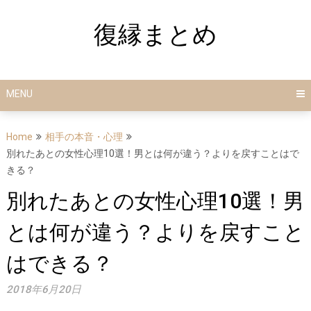
Skip
to
復縁まとめ
content
MENU
Home
相手の本音・心理
別れたあとの女性心理10選！男とは何が違う？よりを戻すことはで
きる？
別れたあとの女性心理10選！男
とは何が違う？よりを戻すこと
はできる？
2018年6月20日