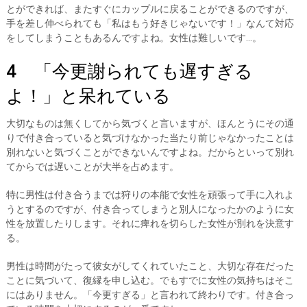
とができれば、またすぐにカップルに戻ることができるのですが、
手を差し伸べられても「私はもう好きじゃないです！」なんて対応
をしてしまうこともあるんですよね。女性は難しいです…。
4 「今更謝られても遅すぎる
よ！」と呆れている
大切なものは無くしてから気づくと言いますが、ほんとうにその通
りで付き合っていると気づけなかった当たり前じゃなかったことは
別れないと気づくことができないんですよね。だからといって別れ
てからでは遅いことが大半を占めます。
特に男性は付き合うまでは狩りの本能で女性を頑張って手に入れよ
うとするのですが、付き合ってしまうと別人になったかのように女
性を放置したりします。それに痺れを切らした女性が別れを決意す
る。
男性は時間がたって彼女がしてくれていたこと、大切な存在だった
ことに気づいて、復縁を申し込む。でもすでに女性の気持ちはそこ
にはありません。「今更すぎる」と言われて終わりです。付き合っ