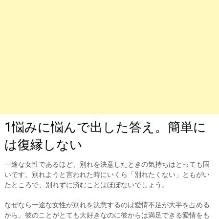
1悩みに悩んで出した答え。簡単に
は復縁しない
一途な女性であるほど、別れを決意したときの気持ちはとっても固
いです。別れようと言われた時にいくら「別れたくない」ともがい
たところで、別れずに済むことはほぼないでしょう。
なぜなら一途な女性が別れを決意するのは愛情不足が大半を占める
から。彼のことがとても大好きなのに彼からは満足できる愛情をも